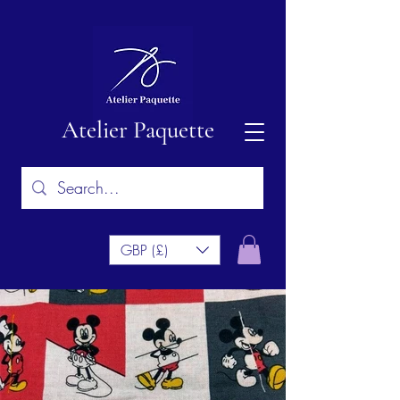
Atelier Paquette
GBP (£)